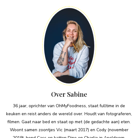
Over Sabine
36 jaar, oprichter van OhMyFoodness, staat fulltime in de
keuken en reist anders de wereld over. Houdt van fotograferen,
filmen. Gaat naar bed en staat op met (de gedachte aan) eten.
Woont samen zoontjes Vic (maart 2017) en Cody (november
2019), hond Cass en katten Dino en Charlie in Apeldoorn.