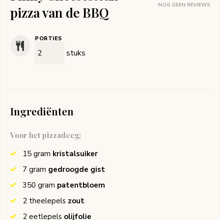
NOG GEEN REVIEWS
pizza van de BBQ
PORTIES
stuks
Ingrediënten
Voor het pizzadeeg:
15
gram
kristalsuiker
7
gram
gedroogde gist
350
gram
patentbloem
2
theelepels
zout
2
eetlepels
olijfolie