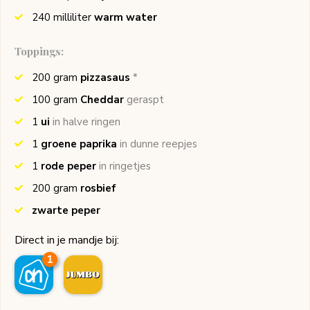
240
milliliter
warm water
Toppings:
200
gram
pizzasaus
*
100
gram
Cheddar
geraspt
1
ui
in halve ringen
1
groene paprika
in dunne reepjes
1
rode peper
in ringetjes
200
gram
rosbief
zwarte peper
Direct in je mandje bij:
1