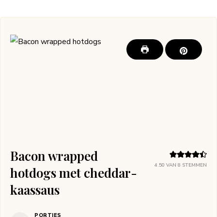
Bacon wrapped
4.50
VAN
8
STEMMEN
hotdogs met cheddar-
kaassaus
PORTIES