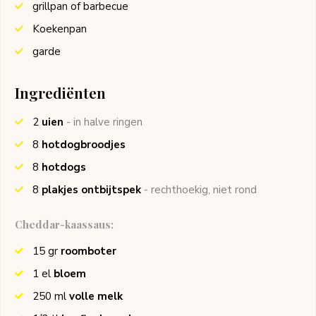
grillpan of barbecue
Koekenpan
garde
Ingrediënten
2
uien
- in halve ringen
8
hotdogbroodjes
8
hotdogs
8
plakjes ontbijtspek
- rechthoekig, niet rond
Cheddar-kaassaus:
15
gr
roomboter
1
el
bloem
250
ml
volle melk