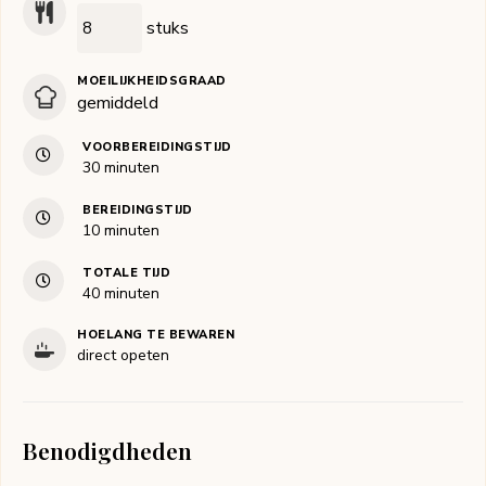
stuks
MOEILIJKHEIDSGRAAD
gemiddeld
VOORBEREIDINGSTIJD
minuten
30
minuten
BEREIDINGSTIJD
minuten
10
minuten
TOTALE TIJD
minuten
40
minuten
HOELANG TE BEWAREN
direct opeten
Benodigdheden