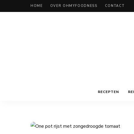
HOME
OVER OHMYFOODNESS
CONTACT
RECEPTEN
RE