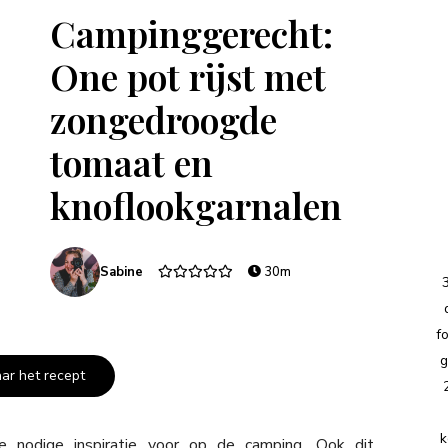
Campinggerecht:
One pot rijst met
zongedroogde
tomaat en
knoflookgarnalen
Sabine
30m
f
g
aar het recept
k
nodige inspiratie voor op de camping. Ook dit