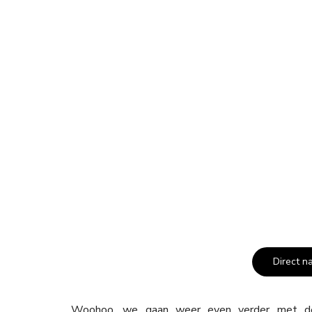
Direct n
Woohoo, we gaan weer even verder met de 