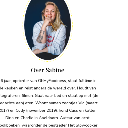
Over Sabine
36 jaar, oprichter van OhMyFoodness, staat fulltime in
de keuken en reist anders de wereld over. Houdt van
otograferen, filmen. Gaat naar bed en staat op met (de
edachte aan) eten. Woont samen zoontjes Vic (maart
2017) en Cody (november 2019), hond Cass en katten
Dino en Charlie in Apeldoorn. Auteur van acht
ookboeken, waaronder de bestseller Het Slowcooker