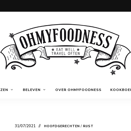
Eat
OhMyFoodness
well
IZEN
BELEVEN
OVER OHMYFOODNESS
KOOKBOE
Travel
often
31/07/2021
HOOFDGERECHTEN
/
RIJST