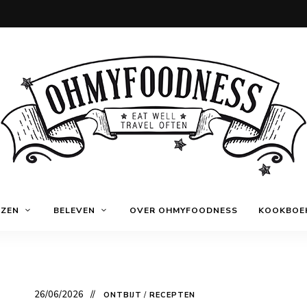
Eat
OhMyFoodness
well
IZEN
BELEVEN
OVER OHMYFOODNESS
KOOKBOE
Travel
often
26/06/2026
ONTBIJT
/
RECEPTEN