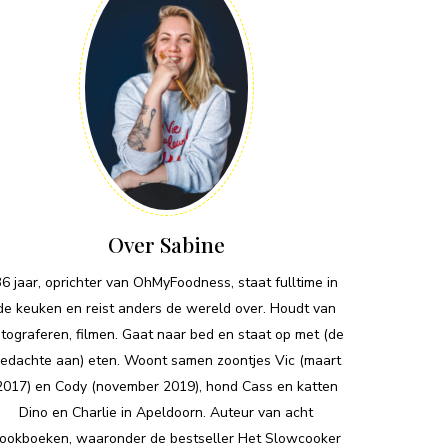
Over Sabine
36 jaar, oprichter van OhMyFoodness, staat fulltime in
de keuken en reist anders de wereld over. Houdt van
otograferen, filmen. Gaat naar bed en staat op met (de
edachte aan) eten. Woont samen zoontjes Vic (maart
2017) en Cody (november 2019), hond Cass en katten
Dino en Charlie in Apeldoorn. Auteur van acht
ookboeken, waaronder de bestseller Het Slowcooker