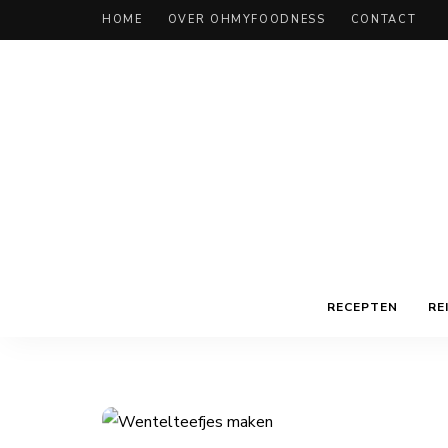
HOME
OVER OHMYFOODNESS
CONTACT
RECEPTEN
RE