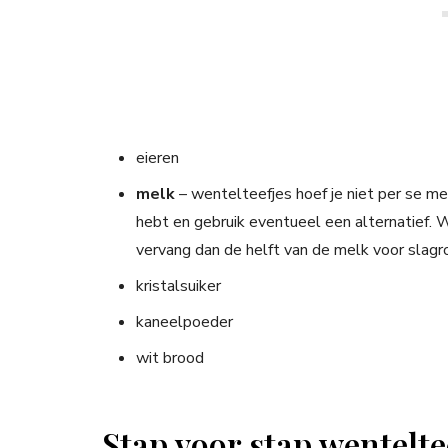
eieren
melk
– wentelteefjes hoef je niet per se me
hebt en gebruik eventueel een alternatief. 
vervang dan de helft van de melk voor slagr
kristalsuiker
kaneelpoeder
wit brood
Stap voor stap wentelt