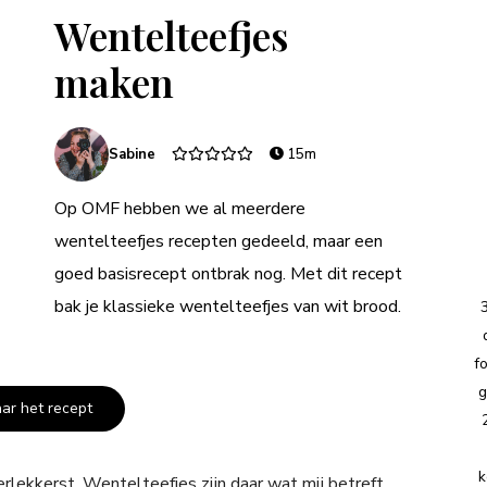
Wentelteefjes
maken
Sabine
15m
Op OMF hebben we al meerdere
wentelteefjes recepten gedeeld, maar een
goed basisrecept ontbrak nog. Met dit recept
bak je klassieke wentelteefjes van wit brood.
f
g
aar het recept
k
lekkerst. Wentelteefjes zijn daar wat mij betreft