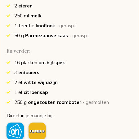
2
eieren
250
ml
melk
1
teentje
knoflook
- geraspt
50
g
Parmezaanse kaas
- geraspt
En verder:
16
plakken
ontbijtspek
3
eidooiers
2
el
witte wijnazijn
1
el
citroensap
250
g
ongezouten roomboter
- gesmolten
Direct in je mandje bij: