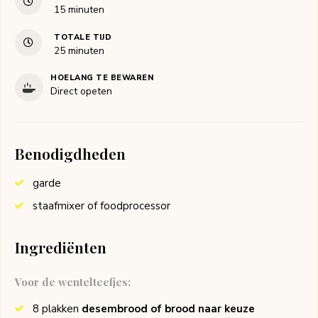
minuten
15
minuten
TOTALE TIJD
minuten
25
minuten
HOELANG TE BEWAREN
Direct opeten
Benodigdheden
garde
staafmixer of foodprocessor
Ingrediënten
Voor de wentelteefjes:
8
plakken
desembrood of brood naar keuze