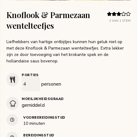
Knoflook & Parmezaan
3
VAN 1 STEM
wentelteefjes
Liefhebbers van hartige ontbijtjes kunnen hun geluk niet op
met deze Knoflook & Parmezaan wentelteefjes. Extra lekker
zijn ze door toevoeging van het krokante spek en de
hollandaise saus bovenop.
PORTIES
personen
MOEILIJKHEIDSGRAAD
gemiddeld
VOORBEREIDINGSTIJD
minuten
10
minuten
BEREIDINGSTIJD