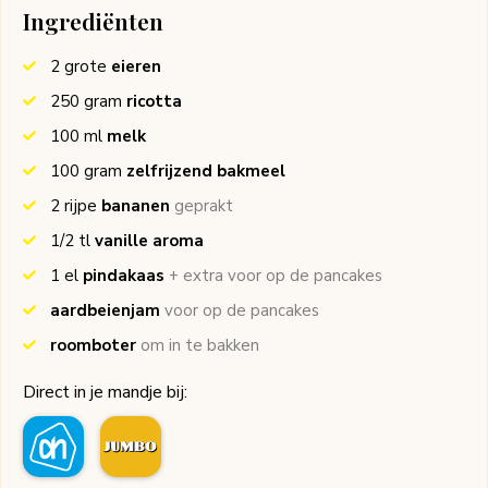
Ingrediënten
2
grote
eieren
250
gram
ricotta
100
ml
melk
100
gram
zelfrijzend bakmeel
2
rijpe
bananen
geprakt
1/2
tl
vanille aroma
1
el
pindakaas
+ extra voor op de pancakes
aardbeienjam
voor op de pancakes
roomboter
om in te bakken
Direct in je mandje bij: