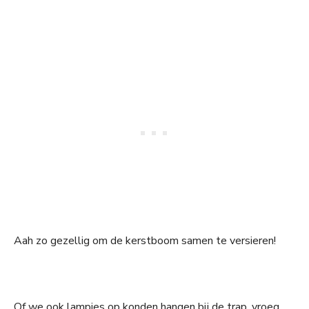
Aah zo gezellig om de kerstboom samen te versieren!
Of we ook lampjes op konden hangen bij de trap, vroeg