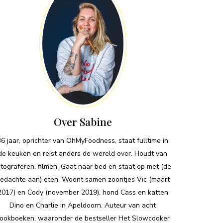
Over Sabine
36 jaar, oprichter van OhMyFoodness, staat fulltime in
de keuken en reist anders de wereld over. Houdt van
otograferen, filmen. Gaat naar bed en staat op met (de
edachte aan) eten. Woont samen zoontjes Vic (maart
2017) en Cody (november 2019), hond Cass en katten
Dino en Charlie in Apeldoorn. Auteur van acht
ookboeken, waaronder de bestseller Het Slowcooker