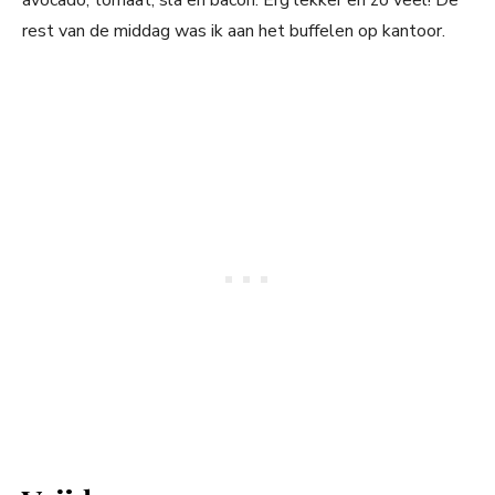
avocado, tomaat, sla en bacon. Erg lekker en zó veel! De
rest van de middag was ik aan het buffelen op kantoor.