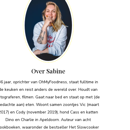
Over Sabine
36 jaar, oprichter van OhMyFoodness, staat fulltime in
de keuken en reist anders de wereld over. Houdt van
otograferen, filmen. Gaat naar bed en staat op met (de
edachte aan) eten. Woont samen zoontjes Vic (maart
2017) en Cody (november 2019), hond Cass en katten
Dino en Charlie in Apeldoorn. Auteur van acht
ookboeken, waaronder de bestseller Het Slowcooker