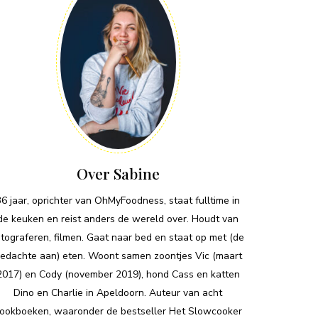
Over Sabine
36 jaar, oprichter van OhMyFoodness, staat fulltime in
de keuken en reist anders de wereld over. Houdt van
otograferen, filmen. Gaat naar bed en staat op met (de
edachte aan) eten. Woont samen zoontjes Vic (maart
2017) en Cody (november 2019), hond Cass en katten
Dino en Charlie in Apeldoorn. Auteur van acht
ookboeken, waaronder de bestseller Het Slowcooker