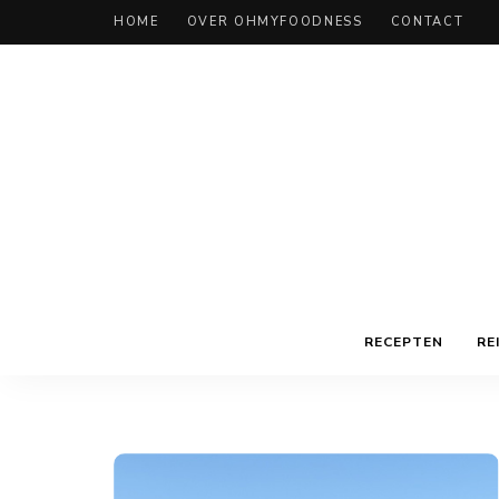
HOME
OVER OHMYFOODNESS
CONTACT
RECEPTEN
RE