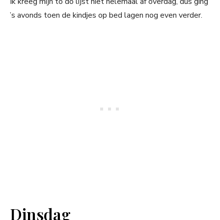
Ik kreeg mijn to do lijst niet helemaal af overdag, dus ging
’s avonds toen de kindjes op bed lagen nog even verder.
Dinsdag