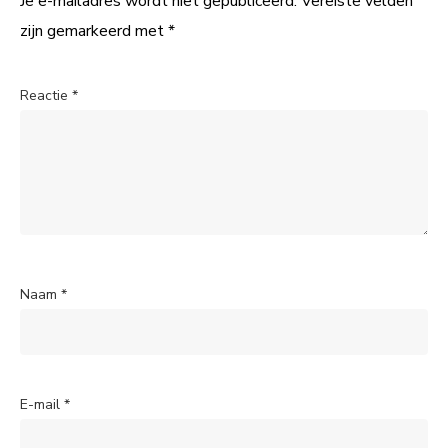
Je e-mailadres wordt niet gepubliceerd.
Vereiste velden
zijn gemarkeerd met
*
Reactie
*
Naam
*
E-mail
*