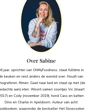
Over Sabine
36 jaar, oprichter van OhMyFoodness, staat fulltime in
de keuken en reist anders de wereld over. Houdt van
otograferen, filmen. Gaat naar bed en staat op met (de
edachte aan) eten. Woont samen zoontjes Vic (maart
2017) en Cody (november 2019), hond Cass en katten
Dino en Charlie in Apeldoorn. Auteur van acht
ookboeken, waaronder de bestseller Het Slowcooker