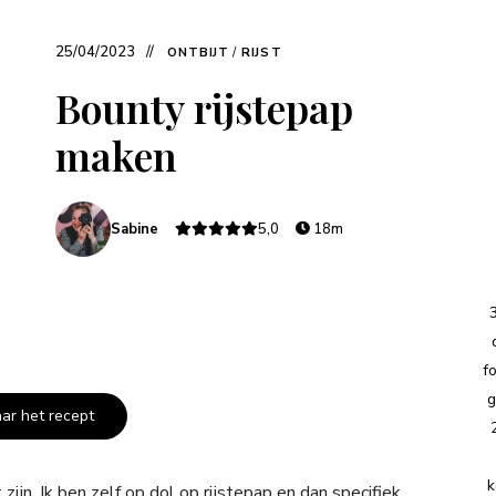
25/04/2023
ONTBIJT
/
RIJST
Bounty rijstepap
maken
Sabine
5,0
18m
f
g
aar het recept
k
zijn. Ik ben zelf op dol op rijstepap en dan specifiek