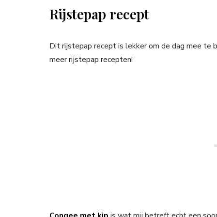
Rijstepap recept
Dit rijstepap recept is lekker om de dag mee te
meer rijstepap recepten!
Congee met kip
is wat mij betreft echt een soort