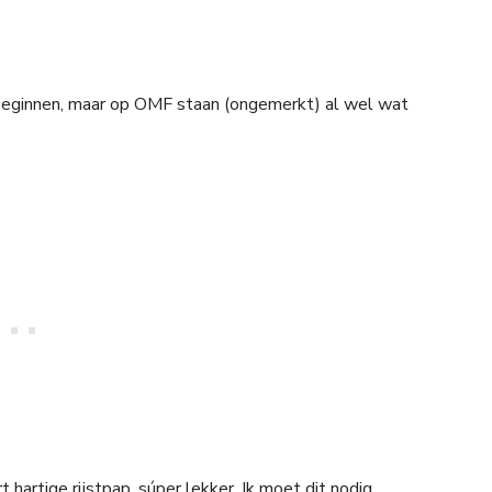
 beginnen, maar op OMF staan (ongemerkt) al wel wat
 hartige rijstpap, súper lekker. Ik moet dit nodig