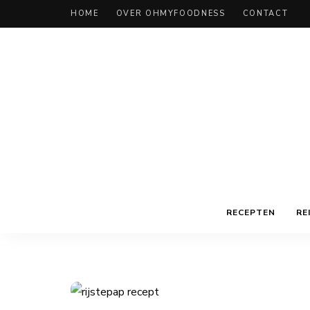
HOME
OVER OHMYFOODNESS
CONTACT
RECEPTEN
RE