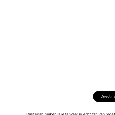
Direct n
Rijstepap maken is iets waar je echt fan van moet 