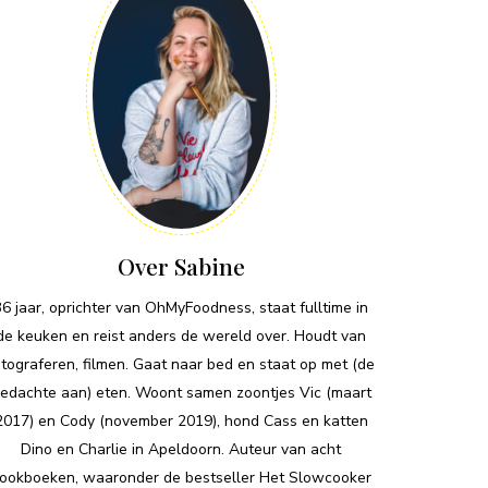
Over Sabine
36 jaar, oprichter van OhMyFoodness, staat fulltime in
de keuken en reist anders de wereld over. Houdt van
otograferen, filmen. Gaat naar bed en staat op met (de
edachte aan) eten. Woont samen zoontjes Vic (maart
2017) en Cody (november 2019), hond Cass en katten
Dino en Charlie in Apeldoorn. Auteur van acht
ookboeken, waaronder de bestseller Het Slowcooker