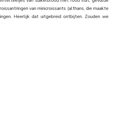
ntelteefjes van suikerbrood met rood fruit, gevulde
croissantringen van minicroissants (althans, die maakte
gen. Heerlijk dat uitgebreid ontbijten. Zouden we