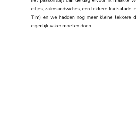
het paasontbijt dan de dag ervoor. Ik maakte we
eitjes, zalmsandwiches, een lekkere fruitsalade, 
Tim) en we hadden nog meer kleine lekkere din
eigenlijk vaker moeten doen.
Gnocchi met witte asperges & pancetta