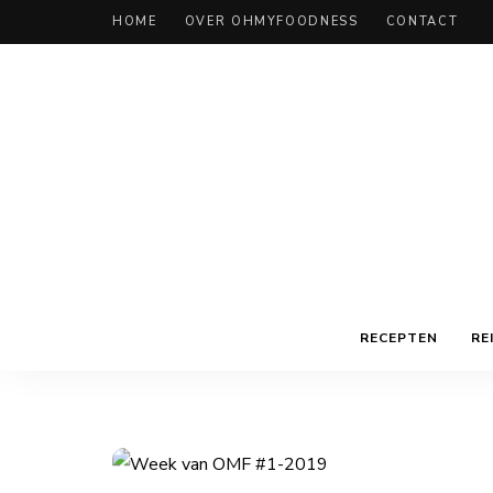
HOME
OVER OHMYFOODNESS
CONTACT
RECEPTEN
RE