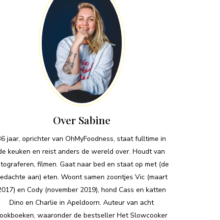
Over Sabine
36 jaar, oprichter van OhMyFoodness, staat fulltime in
de keuken en reist anders de wereld over. Houdt van
otograferen, filmen. Gaat naar bed en staat op met (de
edachte aan) eten. Woont samen zoontjes Vic (maart
2017) en Cody (november 2019), hond Cass en katten
Dino en Charlie in Apeldoorn. Auteur van acht
ookboeken, waaronder de bestseller Het Slowcooker