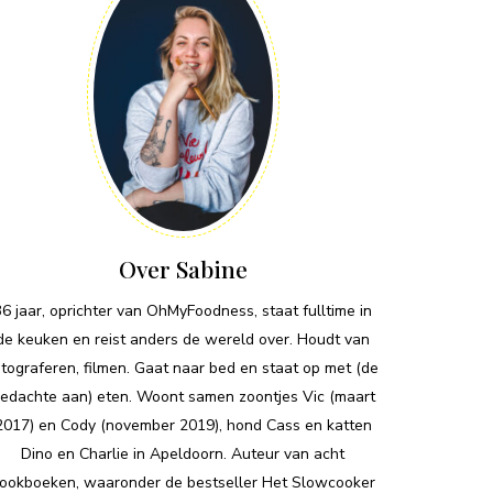
Over Sabine
36 jaar, oprichter van OhMyFoodness, staat fulltime in
de keuken en reist anders de wereld over. Houdt van
otograferen, filmen. Gaat naar bed en staat op met (de
edachte aan) eten. Woont samen zoontjes Vic (maart
2017) en Cody (november 2019), hond Cass en katten
Dino en Charlie in Apeldoorn. Auteur van acht
ookboeken, waaronder de bestseller Het Slowcooker