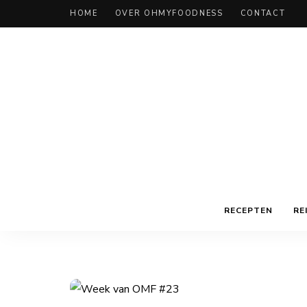
HOME
OVER OHMYFOODNESS
CONTACT
RECEPTEN
RE