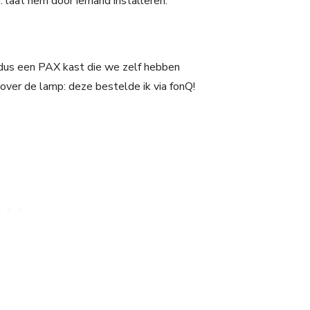
: laat hem door iemand installeren.
s dus een PAX kast die we zelf hebben
over de lamp: deze bestelde ik via fonQ!