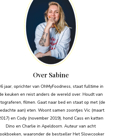
Over Sabine
36 jaar, oprichter van OhMyFoodness, staat fulltime in
de keuken en reist anders de wereld over. Houdt van
otograferen, filmen. Gaat naar bed en staat op met (de
edachte aan) eten. Woont samen zoontjes Vic (maart
2017) en Cody (november 2019), hond Cass en katten
Dino en Charlie in Apeldoorn. Auteur van acht
ookboeken, waaronder de bestseller Het Slowcooker