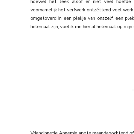
hoewel het leek alsof er niet veel hoefde
voornamelijk het verfwerk ontzéttend veel werk
omgetoverd in een plekje van onszelf, een plek
helemaal zijn, voel ik me hier al helemaal op mijn
Vriendinnetje Annemie appte maandagochtend of i