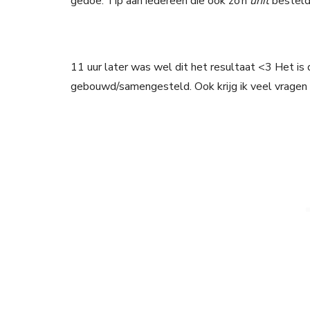
gedoe. Tip aan iedereen die ook zo’n
unit
besteld
11 uur later was wel dit het resultaat <3 Het i
gebouwd/samengesteld. Ook krijg ik veel vragen 