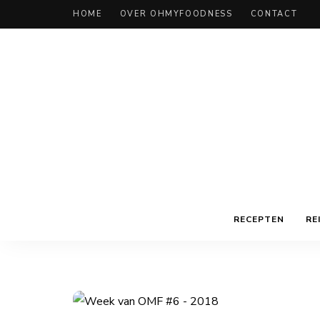
HOME
OVER OHMYFOODNESS
CONTACT
RECEPTEN
RE