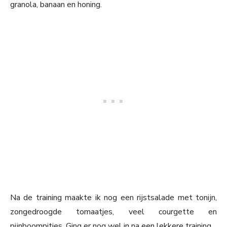
granola, banaan en honing.
Na de training maakte ik nog een rijstsalade met tonijn,
zongedroogde tomaatjes, veel courgette en
pijnboompitjes. Ging er nog wel in na een lekkere training.