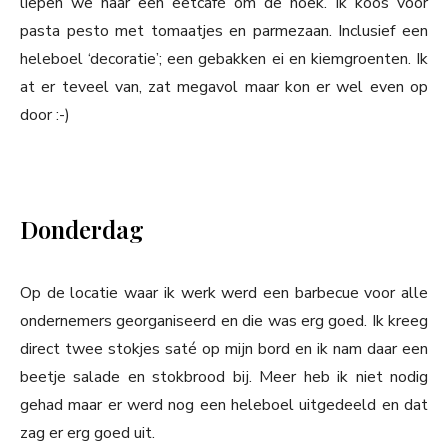
liepen we naar een eetcafé om de hoek. Ik koos voor
pasta pesto met tomaatjes en parmezaan. Inclusief een
heleboel ‘decoratie’; een gebakken ei en kiemgroenten. Ik
at er teveel van, zat megavol maar kon er wel even op
door :-)
Donderdag
Op de locatie waar ik werk werd een barbecue voor alle
ondernemers georganiseerd en die was erg goed. Ik kreeg
direct twee stokjes saté op mijn bord en ik nam daar een
beetje salade en stokbrood bij. Meer heb ik niet nodig
gehad maar er werd nog een heleboel uitgedeeld en dat
zag er erg goed uit.