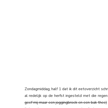
Zondagmiddag, half 1 dat ik dit eetoverzicht schri
al redelijk op de herfst ingesteld met die rege
geef mij maar een joggingbroek en een bak thee)