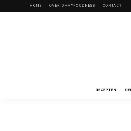
HOME
OVER OHMYFOODNESS
CONTACT
RECEPTEN
RE