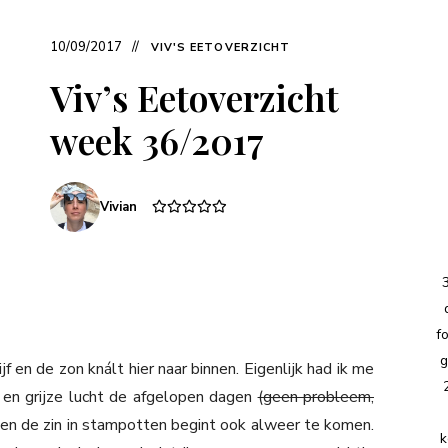
10/09/2017
VIV'S EETOVERZICHT
Viv’s Eetoverzicht
week 36/2017
Vivian
f
g
jf en de zon knált hier naar binnen. Eigenlijk had ik me
n en grijze lucht de afgelopen dagen
(geen probleem,
en de zin in stampotten begint ook alweer te komen.
k