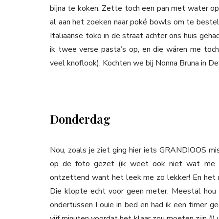
bijna te koken. Zette toch een pan met water o
al aan het zoeken naar poké bowls om te bestel
Italiaanse toko in de straat achter ons huis geha
ik twee verse pasta’s op, en die wáren me toch
veel knoflook). Kochten we bij Nonna Bruna in De
Donderdag
Nou, zoals je ziet ging hier iets GRANDIOOS mis
op de foto gezet (ik weet ook niet wat me b
ontzettend want het leek me zo lekker! En het re
Die klopte echt voor geen meter. Meestal hou i
ondertussen Louie in bed en had ik een timer ge
vijf minuten voordat het klaar zou moeten zijn (!