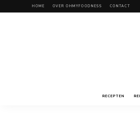
HOME
OVER OHMYFOODNESS
CONTACT
RECEPTEN
RE