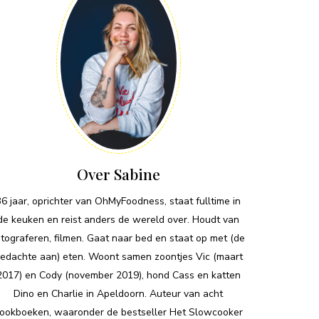
Over Sabine
36 jaar, oprichter van OhMyFoodness, staat fulltime in
de keuken en reist anders de wereld over. Houdt van
otograferen, filmen. Gaat naar bed en staat op met (de
edachte aan) eten. Woont samen zoontjes Vic (maart
2017) en Cody (november 2019), hond Cass en katten
Dino en Charlie in Apeldoorn. Auteur van acht
ookboeken, waaronder de bestseller Het Slowcooker