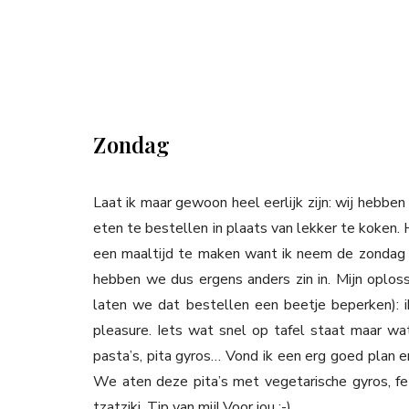
Zondag
Laat ik maar gewoon heel eerlijk zijn: wij hebb
eten te bestellen in plaats van lekker te koken. 
een maaltijd te maken want ik neem de zondag
hebben we dus ergens anders zin in. Mijn oplos
laten we dat bestellen een beetje beperken): 
pleasure. Iets wat snel op tafel staat maar wat 
pasta’s, pita gyros… Vond ik een erg goed plan
We aten deze pita’s met vegetarische gyros, fe
tzatziki. Tip van mij! Voor jou :-)