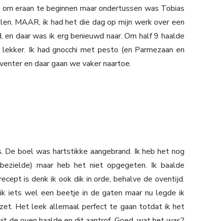
p om eraan te beginnen maar ondertussen was Tobias
len. MAAR, ik had het die dag op mijn werk over een
d, en daar was ik erg benieuwd naar. Om half 9 haalde
 lekker. Ik had gnocchi met pesto (en Parmezaan en
venter en daar gaan we vaker naartoe.
. De boel was hartstikke aangebrand. Ik heb het nog
ezielde) maar heb het niet opgegeten. Ik baalde
cept is denk ik ook dik in orde, behalve de oventijd.
k iets wel een beetje in de gaten maar nu legde ik
zet. Het leek allemaal perfect te gaan totdat ik het
) uit de oven haalde en dit aantrof. Goed, wat het was?