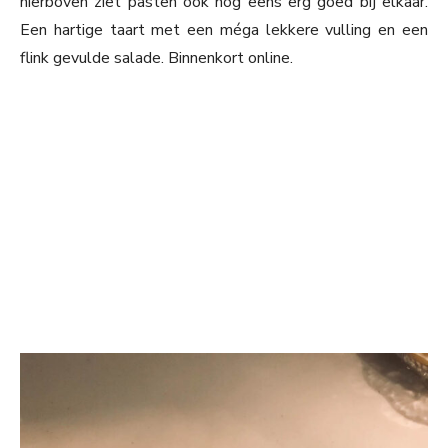
hierboven ziet pasten ook nog eens erg goed bij elkaar.
Een hartige taart met een méga lekkere vulling en een
flink gevulde salade. Binnenkort online.