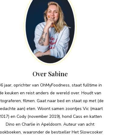
Over Sabine
36 jaar, oprichter van OhMyFoodness, staat fulltime in
de keuken en reist anders de wereld over. Houdt van
otograferen, filmen. Gaat naar bed en staat op met (de
edachte aan) eten. Woont samen zoontjes Vic (maart
2017) en Cody (november 2019), hond Cass en katten
Dino en Charlie in Apeldoorn. Auteur van acht
ookboeken, waaronder de bestseller Het Slowcooker