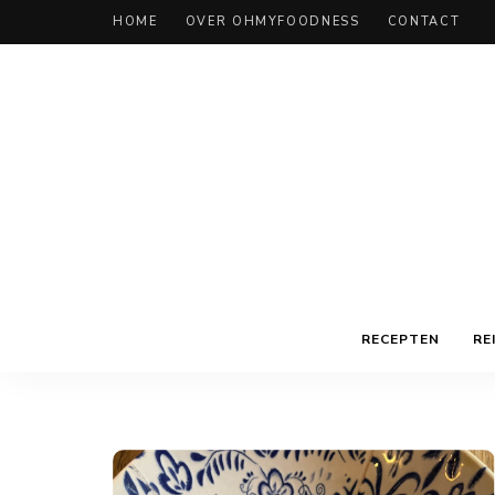
HOME
OVER OHMYFOODNESS
CONTACT
RECEPTEN
RE