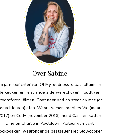
Over Sabine
36 jaar, oprichter van OhMyFoodness, staat fulltime in
de keuken en reist anders de wereld over. Houdt van
otograferen, filmen. Gaat naar bed en staat op met (de
edachte aan) eten. Woont samen zoontjes Vic (maart
2017) en Cody (november 2019), hond Cass en katten
Dino en Charlie in Apeldoorn. Auteur van acht
ookboeken, waaronder de bestseller Het Slowcooker