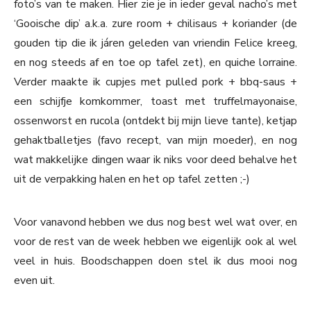
foto’s van te maken. Hier zie je in ieder geval nacho’s met
‘Gooische dip’ a.k.a. zure room + chilisaus + koriander (de
gouden tip die ik járen geleden van vriendin Felice kreeg,
en nog steeds af en toe op tafel zet), en quiche lorraine.
Verder maakte ik cupjes met pulled pork + bbq-saus +
een schijfje komkommer, toast met truffelmayonaise,
ossenworst en rucola (ontdekt bij mijn lieve tante), ketjap
gehaktballetjes (favo recept, van mijn moeder), en nog
wat makkelijke dingen waar ik niks voor deed behalve het
uit de verpakking halen en het op tafel zetten ;-)
Voor vanavond hebben we dus nog best wel wat over, en
voor de rest van de week hebben we eigenlijk ook al wel
veel in huis. Boodschappen doen stel ik dus mooi nog
even uit.