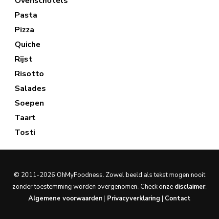
Ovenschotels
Pasta
Pizza
Quiche
Rijst
Risotto
Salades
Soepen
Taart
Tosti
© 2011-2026 OhMyFoodness. Zowel beeld als tekst mogen nooit
zonder toestemming worden overgenomen. Check onze
disclaimer
.
Algemene voorwaarden
|
Privacyverklaring
|
Contact