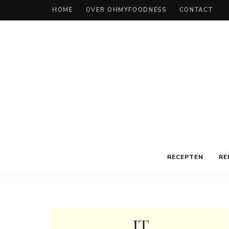
HOME
OVER OHMYFOODNESS
CONTACT
RECEPTEN
RE