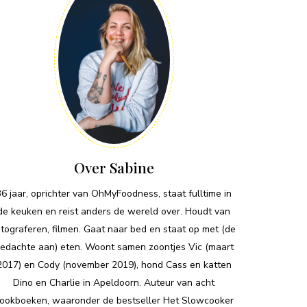
Over Sabine
36 jaar, oprichter van OhMyFoodness, staat fulltime in
de keuken en reist anders de wereld over. Houdt van
otograferen, filmen. Gaat naar bed en staat op met (de
edachte aan) eten. Woont samen zoontjes Vic (maart
2017) en Cody (november 2019), hond Cass en katten
Dino en Charlie in Apeldoorn. Auteur van acht
ookboeken, waaronder de bestseller Het Slowcooker