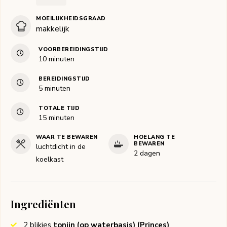
MOEILIJKHEIDSGRAAD
makkelijk
VOORBEREIDINGSTIJD
minuten
10
minuten
BEREIDINGSTIJD
minuten
5
minuten
TOTALE TIJD
minuten
15
minuten
WAAR TE BEWAREN
HOELANG TE
BEWAREN
luchtdicht in de
2 dagen
koelkast
Ingrediënten
2
blikjes
tonijn (op waterbasis)
(Princes)