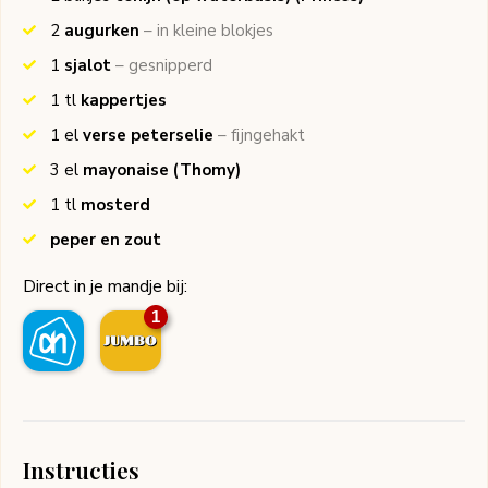
2
augurken
– in kleine blokjes
1
sjalot
– gesnipperd
1
tl
kappertjes
1
el
verse peterselie
– fijngehakt
3
el
mayonaise
(Thomy)
1
tl
mosterd
peper en zout
Direct in je mandje bij:
1
Instructies