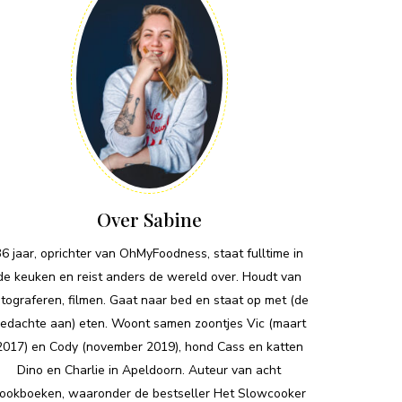
Over Sabine
36 jaar, oprichter van OhMyFoodness, staat fulltime in
de keuken en reist anders de wereld over. Houdt van
otograferen, filmen. Gaat naar bed en staat op met (de
edachte aan) eten. Woont samen zoontjes Vic (maart
2017) en Cody (november 2019), hond Cass en katten
Dino en Charlie in Apeldoorn. Auteur van acht
ookboeken, waaronder de bestseller Het Slowcooker