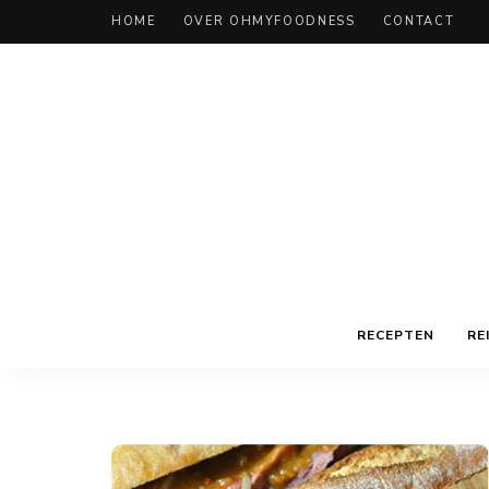
HOME
OVER OHMYFOODNESS
CONTACT
RECEPTEN
RE