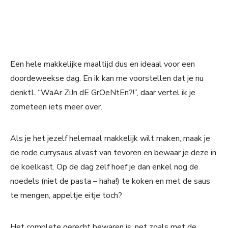
Een hele makkelijke maaltijd dus en ideaal voor een
doordeweekse dag. En ik kan me voorstellen dat je nu
denktL “WaAr ZiJn dE GrOeNtEn?!”, daar vertel ik je
zometeen iets meer over.
Als je het jezelf helemaal makkelijk wilt maken, maak je
de rode currysaus alvast van tevoren en bewaar je deze in
de koelkast. Op de dag zelf hoef je dan enkel nog de
noedels (niet de pasta – haha!) te koken en met de saus
te mengen, appeltje eitje toch?
Het complete gerecht bewaren is, net zoals met de