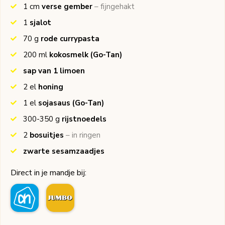
1
cm
verse gember
– fijngehakt
1
sjalot
70
g
rode currypasta
200
ml
kokosmelk
(Go-Tan)
sap van 1 limoen
2
el
honing
1
el
sojasaus
(Go-Tan)
300-350
g
rijstnoedels
2
bosuitjes
– in ringen
zwarte sesamzaadjes
Direct in je mandje bij: