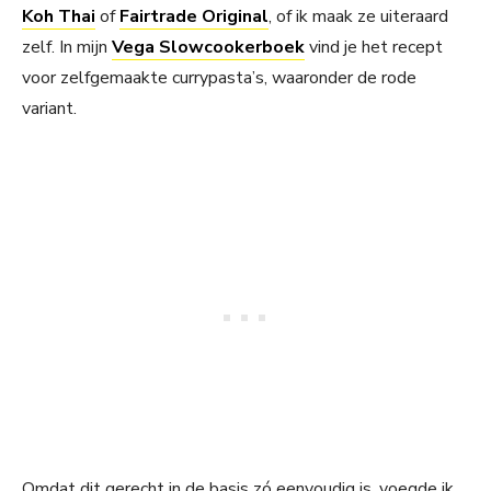
Koh Thai
of
Fairtrade Original
, of ik maak ze uiteraard
zelf. In mijn
Vega Slowcookerboek
vind je het recept
voor zelfgemaakte currypasta’s, waaronder de rode
variant.
Omdat dit gerecht in de basis zó eenvoudig is, voegde ik