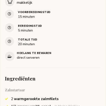
makkelijk
VOORBEREIDINGSTIJD
minuten
15
minuten
BEREIDINGSTIJD
minuten
5
minuten
TOTALE TIJD
minuten
20
minuten
HOELANG TE BEWAREN
direct serveren
Ingrediënten
Zalmtartaar
2
warmgerookte zalmfilets