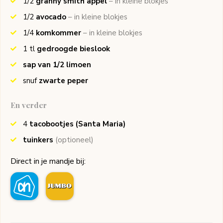
1/2
granny smith appel
– in kleine blokjes
1/2
avocado
– in kleine blokjes
1/4
komkommer
– in kleine blokjes
1
tl
gedroogde bieslook
sap van 1/2 limoen
snuf
zwarte peper
En verder
4
tacobootjes
(Santa Maria)
tuinkers
(optioneel)
Direct in je mandje bij: