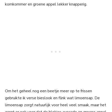
komkommer en groene appel lekker knapperig.
Om het geheel nog een beetje meer op te frissen
gebruikte ik verse bieslook en flink wat limoensap. De
limoensap zorgt natuurlijk voor heel veel smaak, maar het
zorgt er ook voor dat de blokjes avocado en groene appel