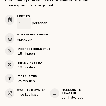
komkommer zijn. Lekker fris door de komkommer en het
limoensap en in feite zo gemaakt.
PORTIES
personen
MOEILIJKHEIDSGRAAD
makkelijk
VOORBEREIDINGSTIJD
minuten
15
minuten
BEREIDINGSTIJD
minuten
10
minuten
TOTALE TIJD
minuten
25
minuten
WAAR TE BEWAREN
HOELANG TE
BEWAREN
in de koelkast
een halve dag