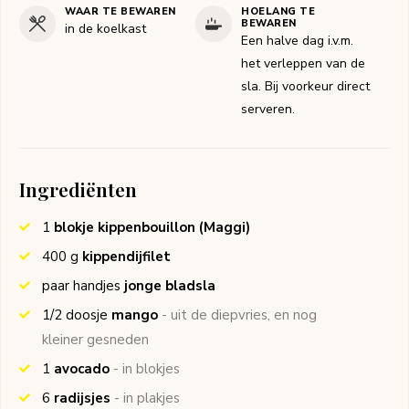
WAAR TE BEWAREN
HOELANG TE
BEWAREN
in de koelkast
Een halve dag i.v.m.
het verleppen van de
sla. Bij voorkeur direct
serveren.
Ingrediënten
1
blokje kippenbouillon
(Maggi)
400
g
kippendijfilet
paar handjes
jonge bladsla
1/2
doosje
mango
- uit de diepvries, en nog
kleiner gesneden
1
avocado
- in blokjes
6
radijsjes
- in plakjes