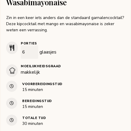
Wasabimayonaise
Zin in een keer iets anders dan de standaard garnalencocktail?
Deze kipcocktail met mango en wasabimayonaise is zeker
weten een verrassing.
PORTIES
glaasjes
MOEILIJKHEIDSGRAAD
makkelijk
VOORBEREIDINGSTIJD
minuten
15
minuten
BEREIDINGSTIJD
minuten
15
minuten
TOTALE TIJD
minuten
30
minuten