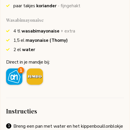
paar takjes
koriander
- fijngehakt
Wasabimayonaise
4
tl
wasabimayonaise
+ extra
1,5
el
mayonaise
(Thomy)
2
el
water
Direct in je mandje bij:
1
Instructies
Breng een pan met water en het kippenbouillonblokje