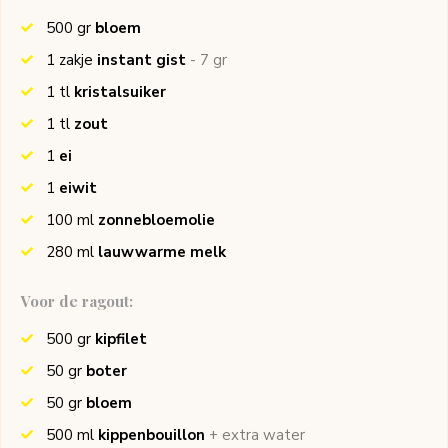
500
gr
bloem
1
zakje
instant gist
- 7 gr
1
tl
kristalsuiker
1
tl
zout
1
ei
1
eiwit
100
ml
zonnebloemolie
280
ml
lauwwarme melk
Voor de ragout:
500
gr
kipfilet
50
gr
boter
50
gr
bloem
500
ml
kippenbouillon
+ extra water