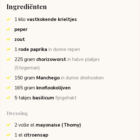
Ingrediënten
1
kilo
vastkokende krieltjes
peper
zout
1
rode paprika
in dunne repen
225
gram
chorizoworst
in halve plakjes
(Stegeman)
150
gram
Manchego
in dunne driehoeken
165
gram
knoflookolijven
5
takjes
basilicum
fijngehakt
Dressing
2
volle el
mayonaise
(Thomy)
1
el
citroensap