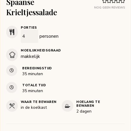
Spaanse
NOG GEEN REVIEWS
Krieltjessalade
PORTIES
personen
MOEILIJKHEIDSGRAAD
makkelijk
BEREIDINGSTIJD
minuten
35
minuten
TOTALE TIJD
minuten
35
minuten
WAAR TE BEWAREN
HOELANG TE
BEWAREN
in de koelkast
2 dagen