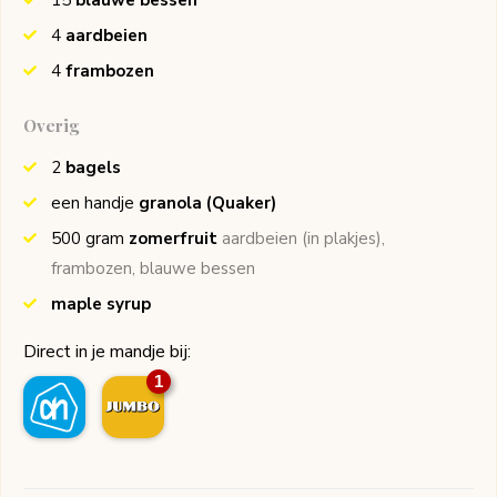
4
aardbeien
4
frambozen
Overig
2
bagels
een handje
granola
(Quaker)
500
gram
zomerfruit
aardbeien (in plakjes),
frambozen, blauwe bessen
maple syrup
Direct in je mandje bij:
1