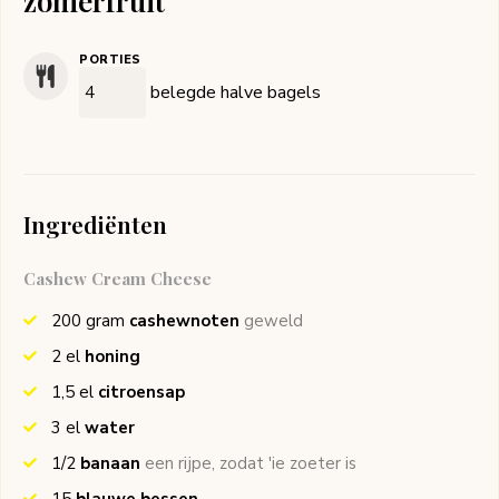
zomerfruit
PORTIES
belegde halve bagels
Ingrediënten
Cashew Cream Cheese
200
gram
cashewnoten
geweld
2
el
honing
1,5
el
citroensap
3
el
water
1/2
banaan
een rijpe, zodat 'ie zoeter is
15
blauwe bessen