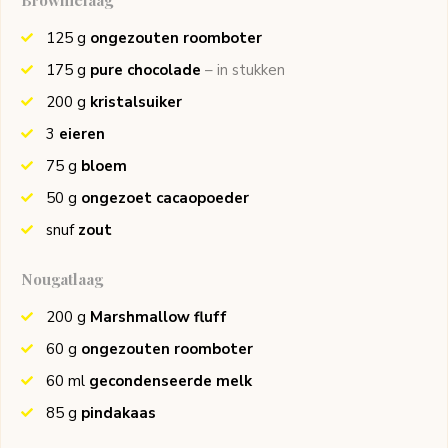
125
g
ongezouten roomboter
175
g
pure chocolade
– in stukken
200
g
kristalsuiker
3
eieren
75
g
bloem
50
g
ongezoet cacaopoeder
snuf
zout
Nougatlaag
200
g
Marshmallow fluff
60
g
ongezouten roomboter
60
ml
gecondenseerde melk
85
g
pindakaas