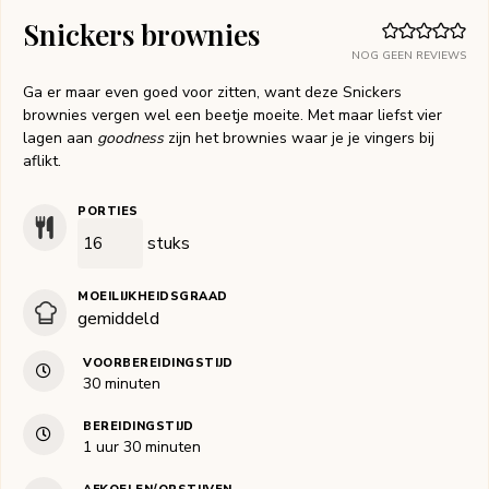
Snickers brownies
NOG GEEN REVIEWS
Ga er maar even goed voor zitten, want deze Snickers
brownies vergen wel een beetje moeite. Met maar liefst vier
lagen aan
goodness
zijn het brownies waar je je vingers bij
aflikt.
PORTIES
stuks
MOEILIJKHEIDSGRAAD
gemiddeld
VOORBEREIDINGSTIJD
minuten
30
minuten
BEREIDINGSTIJD
uur
minuten
1
uur
30
minuten