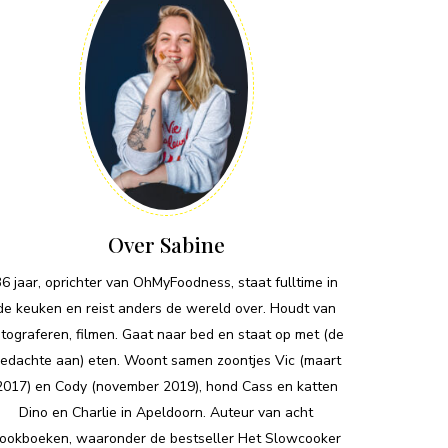
Over Sabine
36 jaar, oprichter van OhMyFoodness, staat fulltime in
de keuken en reist anders de wereld over. Houdt van
otograferen, filmen. Gaat naar bed en staat op met (de
edachte aan) eten. Woont samen zoontjes Vic (maart
2017) en Cody (november 2019), hond Cass en katten
Dino en Charlie in Apeldoorn. Auteur van acht
ookboeken, waaronder de bestseller Het Slowcooker