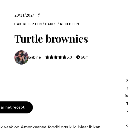
20/11/2024
BAK RECEPTEN
/
CAKES
/
RECEPTEN
Turtle brownies
Sabine
5,0
50m
f
g
aar het recept
k
ik vaak op Amerikaanse foodblogs kijk. Maar ik kan