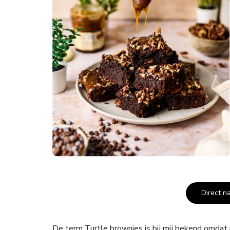
Direct n
De term Turtle brownies is bij mij bekend omdat 