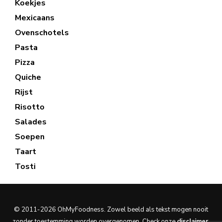
Koekjes
Mexicaans
Ovenschotels
Pasta
Pizza
Quiche
Rijst
Risotto
Salades
Soepen
Taart
Tosti
© 2011-2026 OhMyFoodness. Zowel beeld als tekst mogen nooit
zonder toestemming worden overgenomen. Check onze
disclaimer
.