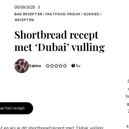
05/09/2025
BAK RECEPTEN
/
FASTFOOD FRIDAY
/
KOEKJES
/
RECEPTEN
Shortbread recept
met ‘Dubai’ vulling
Sabine
5u
f
g
aar het recept
k
t en als je dit shortbread recept met ‘Dubai’ vulling,