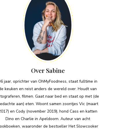
Over Sabine
36 jaar, oprichter van OhMyFoodness, staat fulltime in
de keuken en reist anders de wereld over. Houdt van
otograferen, filmen. Gaat naar bed en staat op met (de
edachte aan) eten. Woont samen zoontjes Vic (maart
2017) en Cody (november 2019), hond Cass en katten
Dino en Charlie in Apeldoorn. Auteur van acht
ookboeken, waaronder de bestseller Het Slowcooker