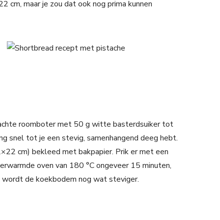
22 cm, maar je zou dat ook nog prima kunnen
achte roomboter met 50 g witte basterdsuiker tot
ng snel tot je een stevig, samenhangend deeg hebt.
22×22 cm) bekleed met bakpapier. Prik er met een
rverwarmde oven van 180 °C ongeveer 15 minuten,
len wordt de koekbodem nog wat steviger.