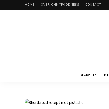
HOME
OVER OHMYFOODNESS
CONTACT
RECEPTEN
RE