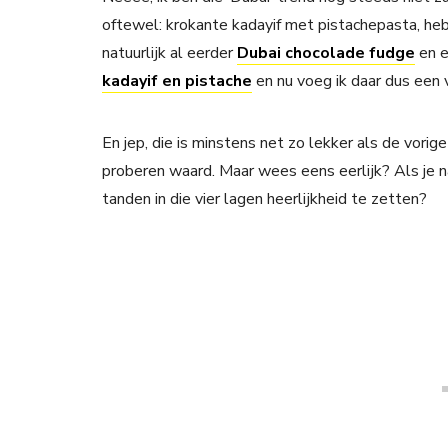
oftewel: krokante kadayif met pistachepasta, he
natuurlijk al eerder
Dubai chocolade fudge
en e
kadayif en pistache
en nu voeg ik daar dus een v
En jep, die is minstens net zo lekker als de vori
proberen waard. Maar wees eens eerlijk? Als je naa
tanden in die vier lagen heerlijkheid te zetten?