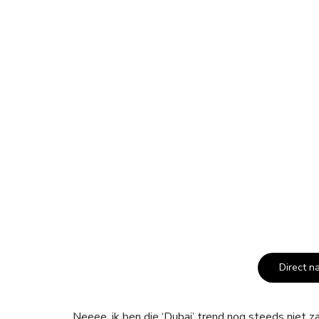
Direct n
Neeee, ik ben die ‘Dubai’ trend nog steeds niet za