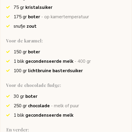
75
gr
kristalsuiker
175
gr
boter
- op kamertemperatuur
snufje
zout
Voor de karamel:
150
gr
boter
1
blik
gecondenseerde melk
- 400 gr
100
gr
lichtbruine basterdsuiker
Voor de chocolade fudge:
30
gr
boter
250
gr
chocolade
- melk of puur
1
blik
gecondenseerde melk
En verder: