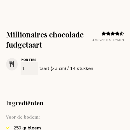
Millionaires chocolade
4.50
VAN
8
STEMMEN
fudgetaart
PORTIES
taart (23 cm) / 14 stukken
Ingrediënten
Voor de bodem:
250
gr
bloem