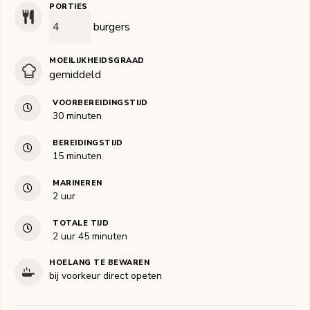
PORTIES
burgers
MOEILIJKHEIDSGRAAD
gemiddeld
VOORBEREIDINGSTIJD
minuten
30
minuten
BEREIDINGSTIJD
minuten
15
minuten
MARINEREN
uur
2
uur
TOTALE TIJD
uur
minuten
2
uur
45
minuten
HOELANG TE BEWAREN
bij voorkeur direct opeten