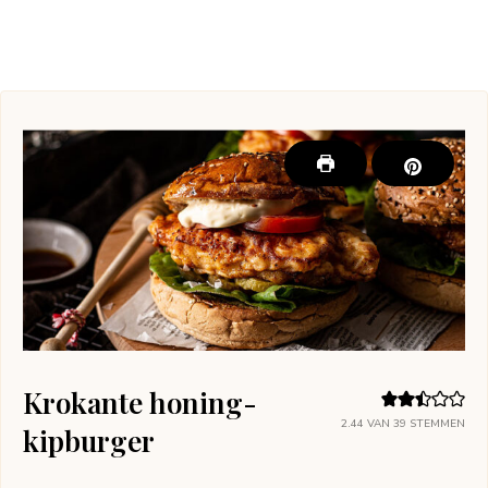
Krokante honing-
2.44
VAN
39
STEMMEN
kipburger