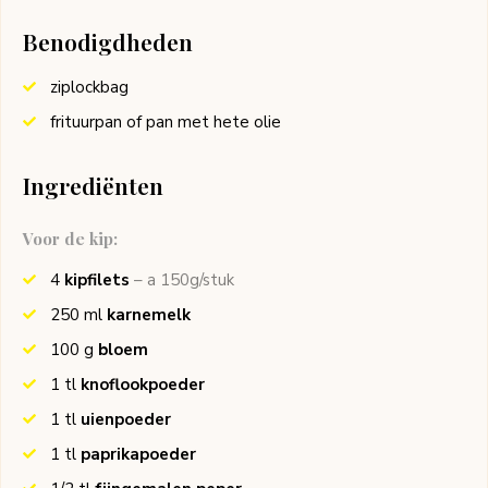
Benodigdheden
ziplockbag
frituurpan of pan met hete olie
Ingrediënten
Voor de kip:
4
kipfilets
– a 150g/stuk
250
ml
karnemelk
100
g
bloem
1
tl
knoflookpoeder
1
tl
uienpoeder
1
tl
paprikapoeder