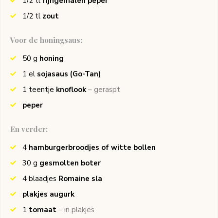
1/2
tl
fijngemalen peper
1/2
tl
zout
Voor de honingsaus:
50
g
honing
1
el
sojasaus
(Go-Tan)
1
teentje
knoflook
– geraspt
peper
En verder:
4
hamburgerbroodjes of witte bollen
30
g
gesmolten boter
4
blaadjes
Romaine sla
plakjes augurk
1
tomaat
– in plakjes