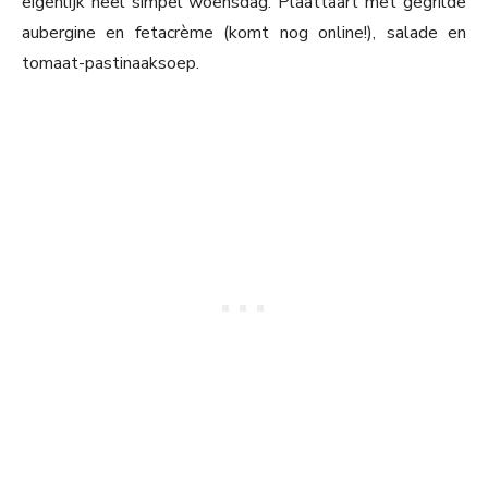
eigenlijk heel simpel woensdag. Plaattaart met gegrilde
aubergine en fetacrème (komt nog online!), salade en
tomaat-pastinaaksoep.