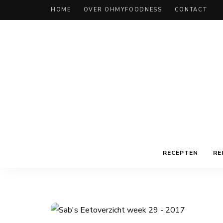
HOME
OVER OHMYFOODNESS
CONTACT
RECEPTEN
RE