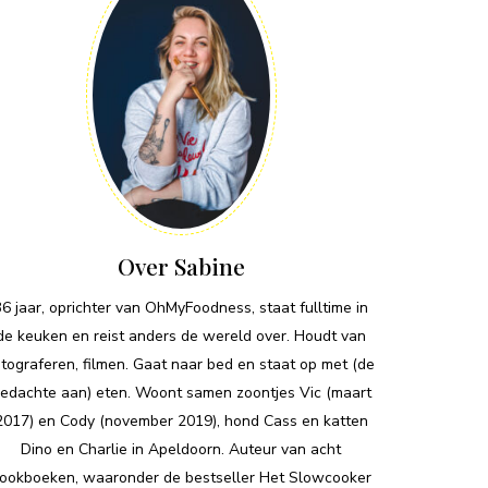
Over Sabine
36 jaar, oprichter van OhMyFoodness, staat fulltime in
de keuken en reist anders de wereld over. Houdt van
otograferen, filmen. Gaat naar bed en staat op met (de
edachte aan) eten. Woont samen zoontjes Vic (maart
2017) en Cody (november 2019), hond Cass en katten
Dino en Charlie in Apeldoorn. Auteur van acht
ookboeken, waaronder de bestseller Het Slowcooker