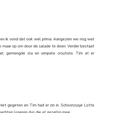
 en ik vond dat ook wel prima. Aangezien we nog wat
k maar op om door de salade te doen. Verder bestaat
at, gemengde sla en simpele croutons. Tim at er
t gegeten en Tim had er zin in. Schoonzusje Lotte
achten logeren dus die at gezellig mee.