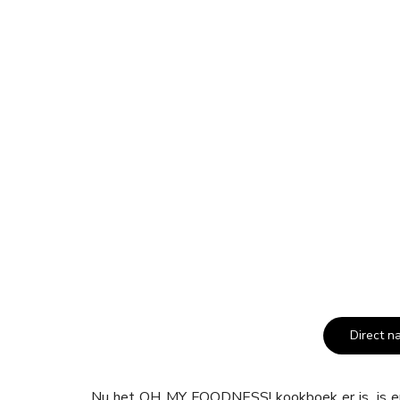
Direct n
Nu het OH MY FOODNESS! kookboek er is, is e