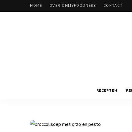
HOME
OVER OHMYFOODNESS
CONTACT
RECEPTEN
RE