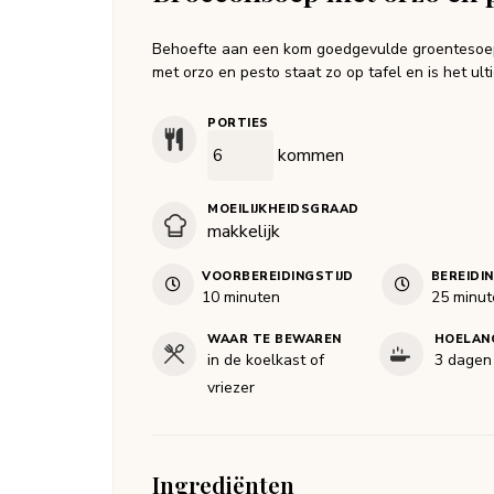
Behoefte aan een kom goedgevulde groentesoep?
met orzo en pesto staat zo op tafel en is het ul
PORTIES
kommen
MOEILIJKHEIDSGRAAD
makkelijk
VOORBEREIDINGSTIJD
BEREIDI
minuten
minut
10
minuten
25
minut
WAAR TE BEWAREN
HOELAN
in de koelkast of
3 dagen
vriezer
Ingrediënten