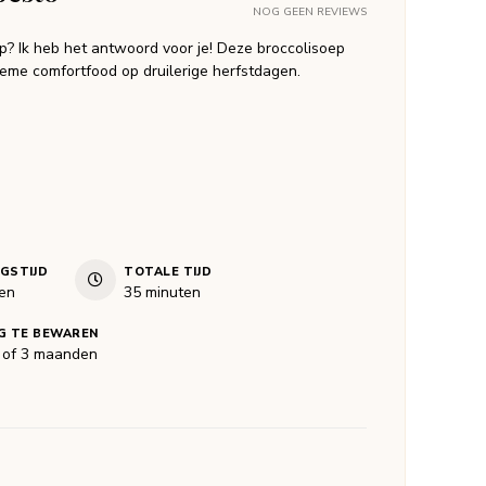
NOG GEEN REVIEWS
 Ik heb het antwoord voor je! Deze broccolisoep
tieme comfortfood op druilerige herfstdagen.
NGSTIJD
TOTALE TIJD
en
minuten
en
35
minuten
G TE BEWAREN
 of 3 maanden