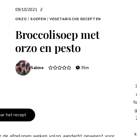
09/10/2021
ORZO
/
SOEPEN
/
VEGETARISCHE RECEPTEN
Broccolisoep met
orzo en pesto
Sabine
35m
f
g
aar het recept
k
r de afgelopen weken volop aandacht geweest voor