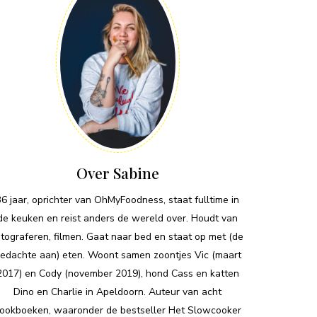
Over Sabine
36 jaar, oprichter van OhMyFoodness, staat fulltime in
de keuken en reist anders de wereld over. Houdt van
otograferen, filmen. Gaat naar bed en staat op met (de
edachte aan) eten. Woont samen zoontjes Vic (maart
2017) en Cody (november 2019), hond Cass en katten
Dino en Charlie in Apeldoorn. Auteur van acht
ookboeken, waaronder de bestseller Het Slowcooker