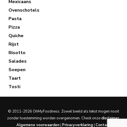
Mexicaans
Ovenschotels
Pasta
Pizza
Quiche
Rijst
Risotto
Salades
Soepen
Taart
Tosti
© 2011-2026 OhMyFoodness. Zowel beeld als tekst mogen nooit
zonder toestemming worden overgenomen. Check onze
disclaimer
.
Algemene voorwaarden
|
Privacyverklaring
|
Contact