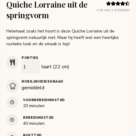
Quiche Lorraine uit de
4.50
VAN
2
STEMMEN
springvorm
Helemaal zoals het hoort is deze Quiche Lorraine uit de
springvorm natuurlijk niet. Maar hij heeft wel een heerlijke
rustieke look en de smaak is top!
PORTIES
taart (22 cm)
MOEILIJKHEIDSGRAAD
gemiddeld
VOORBEREIDINGSTIJD
minuten
20
minuten
BEREIDINGSTIJD
minuten
40
minuten
RUSTTIJD