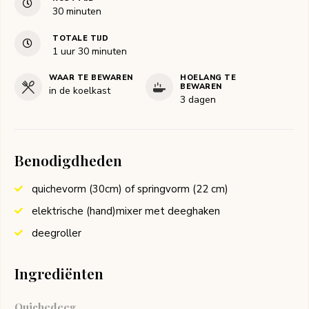
minuten
30
minuten
TOTALE TIJD
uur
minuten
1
uur
30
minuten
WAAR TE BEWAREN
HOELANG TE
BEWAREN
in de koelkast
3 dagen
Benodigdheden
quichevorm (30cm) of springvorm (22 cm)
elektrische (hand)mixer met deeghaken
deegroller
Ingrediënten
Quichedeeg