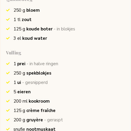
250
g
bloem
1
tl
zout
125
g
koude boter
- in blokjes
3
el
koud water
Vulling
1
prei
- in halve ringen
250
g
spekblokjes
1
ui
- gesnipperd
5
eieren
200
ml
kookroom
125
g
crème fraîche
200
g
gruyère
- geraspt
snufje
nootmuskaat