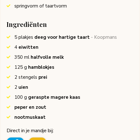
springvorm of taartvorm
Ingrediënten
5
plakjes
deeg voor hartige taart
- Koopmans
4
eiwitten
350
ml
halfvolle melk
125
g
hamblokjes
2
stengels
prei
2
uien
100
g
geraspte magere kaas
peper en zout
nootmuskaat
Direct in je mandje bij: