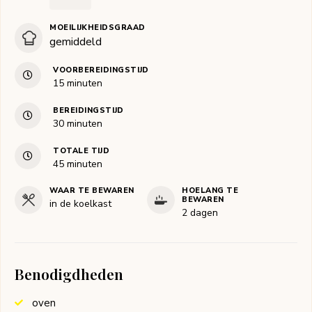
MOEILIJKHEIDSGRAAD
gemiddeld
VOORBEREIDINGSTIJD
minuten
15
minuten
BEREIDINGSTIJD
minuten
30
minuten
TOTALE TIJD
minuten
45
minuten
WAAR TE BEWAREN
HOELANG TE
BEWAREN
in de koelkast
2 dagen
Benodigdheden
oven