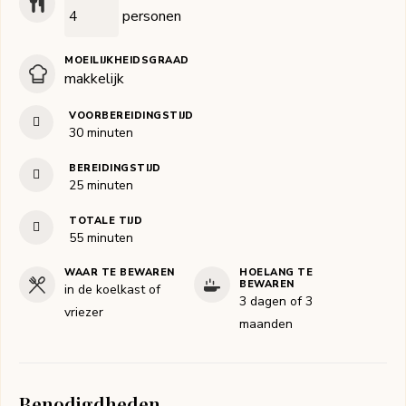
personen
MOEILIJKHEIDSGRAAD
makkelijk
VOORBEREIDINGSTIJD
minuten
30
minuten
BEREIDINGSTIJD
minuten
25
minuten
TOTALE TIJD
minuten
55
minuten
WAAR TE BEWAREN
HOELANG TE
BEWAREN
in de koelkast of
3 dagen of 3
vriezer
maanden
Benodigdheden