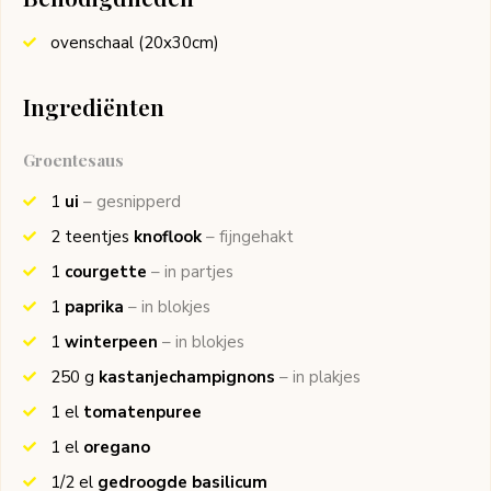
ovenschaal (20x30cm)
Ingrediënten
Groentesaus
1
ui
– gesnipperd
2
teentjes
knoflook
– fijngehakt
1
courgette
– in partjes
1
paprika
– in blokjes
1
winterpeen
– in blokjes
250
g
kastanjechampignons
– in plakjes
1
el
tomatenpuree
1
el
oregano
1/2
el
gedroogde basilicum