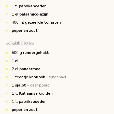
1
tl
paprikapoeder
1
el
balsamico-azijn
400
ml
gezeefde tomaten
peper en zout
Gehaktballetjes
500
g
rundergehakt
1
ei
2
el
paneermeel
1
teentje
knoflook
– fijngehakt
1
sjalot
– gesnipperd
1
tl
Italiaanse kruiden
1
tl
paprikapoeder
peper en zout