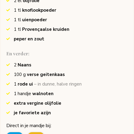
2
el
olijfolie
1
tl
knoflookpoeder
1
tl
uienpoeder
1
tl
Provençaalse kruiden
peper en zout
En verder:
2
Naans
100
g
verse geitenkaas
1
rode ui
– in dunne, halve ringen
1
handje
walnoten
extra vergine olijfolie
je favoriete azijn
Direct in je mandje bij: