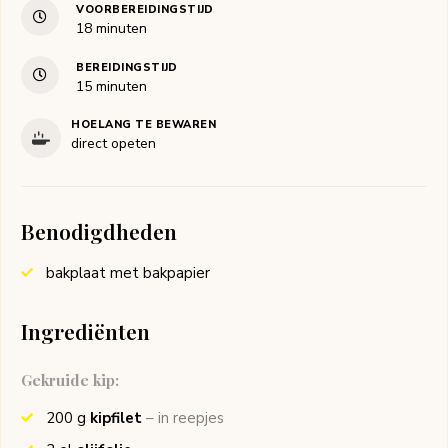
VOORBEREIDINGSTIJD
minuten
18
minuten
BEREIDINGSTIJD
minuten
15
minuten
HOELANG TE BEWAREN
direct opeten
Benodigdheden
bakplaat met bakpapier
Ingrediënten
Gekruide kip:
200
g
kipfilet
– in reepjes