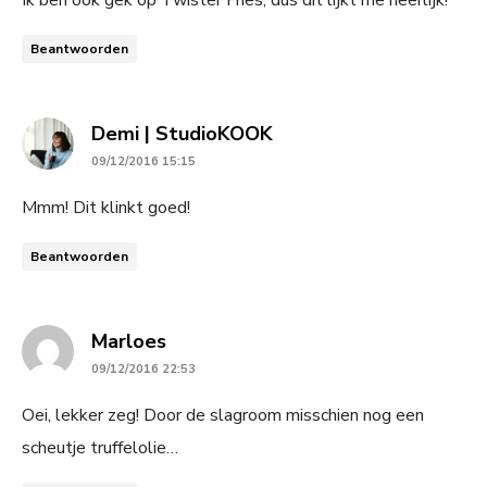
Ik ben ook gek op Twister Fries, dus dit lijkt me heerlijk!
Beantwoorden
says:
Demi | StudioKOOK
09/12/2016 15:15
Mmm! Dit klinkt goed!
Beantwoorden
says:
Marloes
09/12/2016 22:53
Oei, lekker zeg! Door de slagroom misschien nog een
scheutje truffelolie…