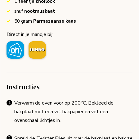
1
teentje
knoflook
snuf
nootmuskaat
50
gram
Parmezaanse kaas
Direct in je mandje bij:
Instructies
Verwarm de oven voor op 200°C. Bekleed de
bakplaat met een vel bakpapier en vet een
ovenschaal lichtjes in.
Spreid de Twister Fries uit over de bakplaat en bak ze