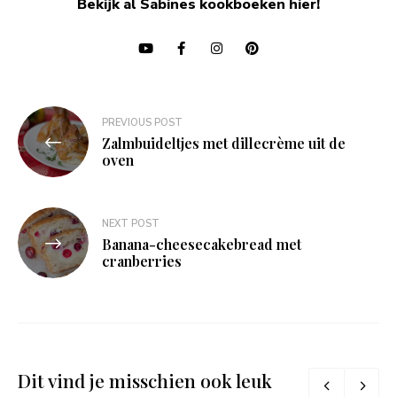
Bekijk al Sabines kookboeken hier!
Bericht
PREVIOUS POST
navigatie
Zalmbuideltjes met dillecrème uit de
oven
NEXT POST
Banana-cheesecakebread met
cranberries
Dit vind je misschien ook leuk