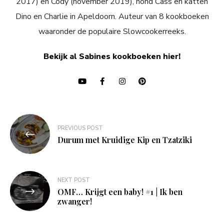
2017) en Cody (november 2019), hond Cass en katten
Dino en Charlie in Apeldoorn. Auteur van 8 kookboeken
waaronder de populaire Slowcookerreeks.
Bekijk al Sabines kookboeken hier!
Bericht
PREVIOUS POST
navigatie
Durum met Kruidige Kip en Tzatziki
NEXT POST
OMF… Krijgt een baby! #1 | Ik ben
zwanger!