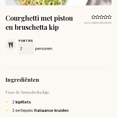
Courghetti met pistou
NOG GEEN REVIEWS
en bruschetta kip
PORTIES
personen
Ingrediënten
Voor de bruschetta kip:
2
kipfilets
2
eetlepels
Italiaanse kruiden