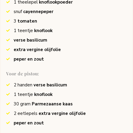
1
theelepel
knoflookpoeder
snuf
cayennepeper
3
tomaten
1
teentje
knoflook
verse basilicum
extra vergine olijfolie
peper en zout
Voor de pistou:
2
handen
verse basilicum
1
teentje
knoflook
30
gram
Parmezaanse kaas
2
eetlepels
extra vergine olijfolie
peper en zout